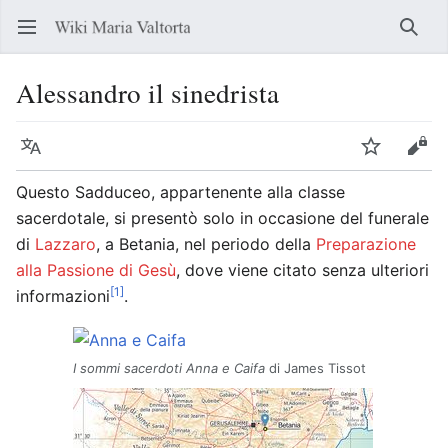
Apri il menu principale
Ricer
Alessandro il sinedrista
Lingua
Segui
Modifica
Questo Sadduceo, appartenente alla classe
sacerdotale, si presentò solo in occasione del funerale
di
Lazzaro
, a Betania, nel periodo della
Preparazione
alla Passione di Gesù
, dove viene citato senza ulteriori
[1]
informazioni
.
I sommi sacerdoti Anna e Caifa
di James Tissot